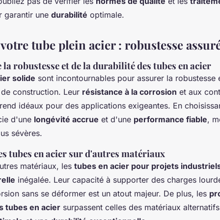
'oubliez pas de vérifier les
normes de qualité
et les
traitem
r garantir une
durabilité
optimale.
votre tube plein acier : robustesse assur
la robustesse et de la durabilité des tubes en acier
ier solide
sont incontournables pour assurer la robustesse et
 de construction. Leur
résistance à la corrosion
et aux cont
rend idéaux pour des applications exigeantes. En choisissa
icie d'une
longévité accrue
et d'une
performance fiable
, m
lus sévères.
es tubes en acier sur d'autres matériaux
tres matériaux, les
tubes en acier pour projets industriel
relle
inégalée. Leur capacité à supporter des charges lourdes
rsion sans se déformer est un atout majeur. De plus, les
pr
 tubes en acier
surpassent celles des matériaux alternatifs