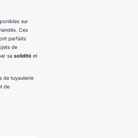
ponibles sur
mandés. Ces
ont parfaits
ojets de
par sa
solidité
et
s de tuyauterie
et de