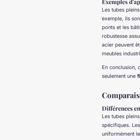
Exemples d'app
Les tubes pleins
exemple, ils son
ponts et les bât
robustesse ass
acier peuvent ê
meubles industrie
En conclusion, c
seulement une
f
Comparaiso
Différences en
Les tubes pleins
spécifiques. Le
uniformément les