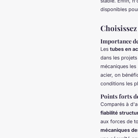
stable. Enfin, n
disponibles pou
Choisissez 
Importance de 
Les
tubes en ac
dans les projets
mécaniques les 
acier, on bénéf
conditions les p
Points forts d
Comparés à d'au
fiabilité structu
aux forces de to
mécaniques des