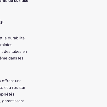
ents de surface
ée
 la durabilité
raintes
nt des tubes en
ême dans les
s
offrent une
 et à résister
opriétés
, garantissant