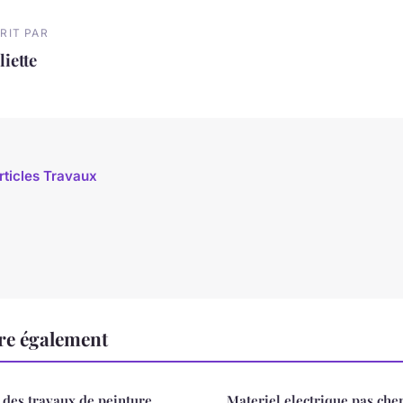
RIT PAR
liette
articles Travaux
re également
 des travaux de peinture
Materiel electrique pas cher