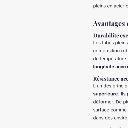
Juliette
•
16 septembre 2024
•
4 min de lecture
pleins en acier 
Avantages d
Durabilité ex
Les tubes plein
composition robu
de température e
longévité accr
Résistance ac
L'un des princip
supérieure
. Il
déformer. De pl
surface comme l
dans des envir