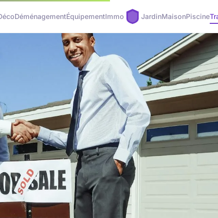
Déco
Déménagement
Équipement
Immo
Jardin
Maison
Piscine
Tr