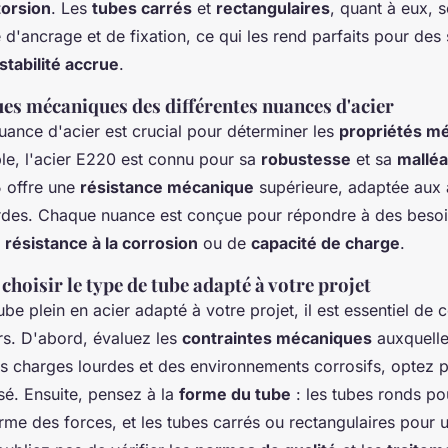
torsion
. Les
tubes carrés
et
rectangulaires
, quant à eux, 
té d'ancrage et de fixation, ce qui les rend parfaits pour des 
stabilité accrue
.
ues mécaniques des différentes nuances d'acier
uance d'acier est crucial pour déterminer les
propriétés m
le, l'acier E220 est connu pour sa
robustesse
et sa
malléa
5 offre une
résistance mécanique
supérieure, adaptée aux 
ourdes. Chaque nuance est conçue pour répondre à des besoi
e
résistance à la corrosion
ou de
capacité de charge
.
choisir le type de tube adapté à votre projet
tube plein en acier adapté à votre projet, il est essentiel de 
rs. D'abord, évaluez les
contraintes mécaniques
auxquelle
s charges lourdes et des environnements corrosifs, optez 
sé. Ensuite, pensez à la
forme du tube
: les tubes ronds po
orme des forces, et les tubes carrés ou rectangulaires pour u