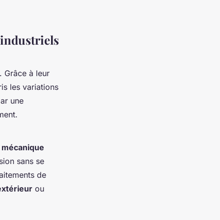
 industriels
. Grâce à leur
is les variations
par une
ment.
e mécanique
sion sans se
raitements de
extérieur
ou