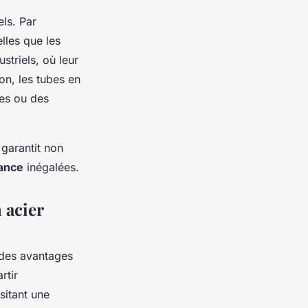
els. Par
lles que les
striels, où leur
on, les tubes en
s ou des
 garantit non
tance
inégalées.
 acier
 des avantages
rtir
sitant une