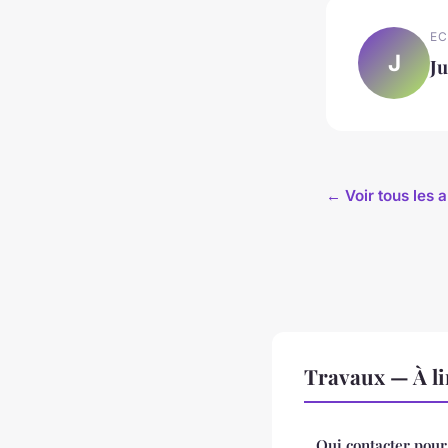
EC
J
Ju
← Voir tous les 
Travaux — À li
Qui contacter pour