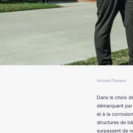
Accueil
›
Travaux
TRAVAUX
Choisissez votre tube
Dans le choix de
démarquent par 
robustesse assurée
et à la corrosio
structures de bât
surpassent de n