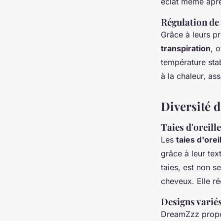
éclat même aprè
Régulation de 
Grâce à leurs pr
transpiration
, 
température stabl
à la chaleur, as
Diversité 
Taies d'oreill
Les
taies d'orei
grâce à leur tex
taies, est non 
cheveux. Elle réd
Designs variés
DreamZzz propos