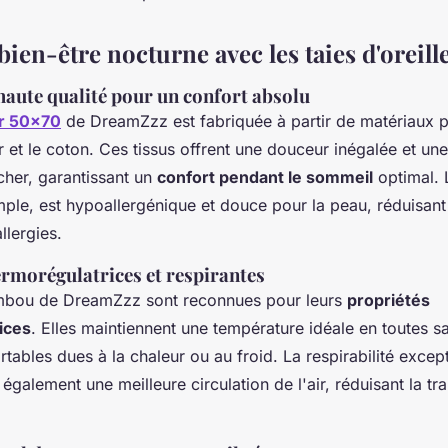
bien-être nocturne avec les taies d'oreill
haute qualité pour un confort absolu
ler 50x70
de DreamZzz est fabriquée à partir de matériau
r et le coton. Ces tissus offrent une douceur inégalée et un
cher, garantissant un
confort pendant le sommeil
optimal. 
ple, est hypoallergénique et douce pour la peau, réduisant 
allergies.
ermorégulatrices et respirantes
ambou de DreamZzz sont reconnues pour leurs
propriétés
ices
. Elles maintiennent une température idéale en toutes sa
ortables dues à la chaleur ou au froid. La respirabilité excep
alement une meilleure circulation de l'air, réduisant la tra