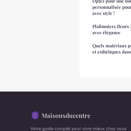
Optez pour une bo
personnalisée pour
avec style !
Plafonniers fleurs 
avec élégance
Quels matériaux po
et esthétiques dan
Maisonsducentre
Votre guide complet pour vivre mieux chez vous