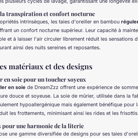
s plusieurs cycles de lavage, garantissant une longévité ex
la transpiration et confort nocturne
opriétés intrinsèques, les taies d'oreiller en bambou
régulen
offrant un confort nocturne supérieur. Leur capacité à mainte
e et à laisser l'air circuler librement réduit les sensations d
surant ainsi des nuits sereines et reposantes.
des matériaux et des designs
er en soie pour un toucher soyeux
ller en soie
de DreamZzz offrent une expérience de sommei
ture douce et soyeuse. La soie de mûrier, utilisée dans la fa
seulement hypoallergénique mais également bénéfique pour l
uit les frottements, minimisant ainsi les rides et les frisottis
 pour une harmonie de la literie
e une gamme diversifiée de designs pour ses taies d'oreil