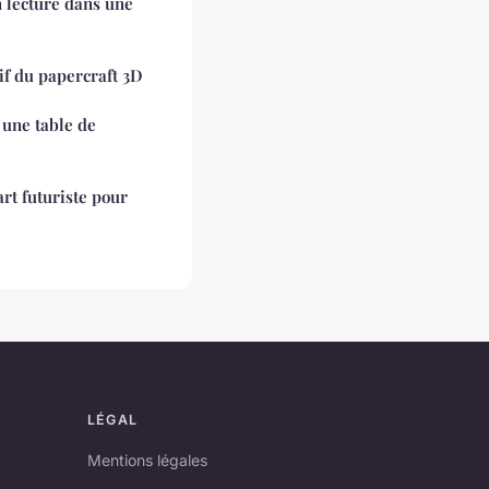
lecture dans une
if du papercraft 3D
 une table de
'art futuriste pour
LÉGAL
Mentions légales