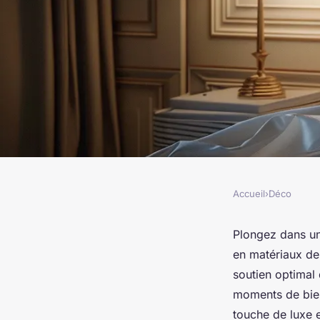
Accueil
›
Déco
DÉCO
Découvrez le confor
Plongez dans un
en matériaux de 
taie d'oreiller 50x70
soutien optimal
moments de bien
touche de luxe 