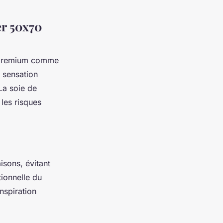
er 50x70
x premium comme
e sensation
La soie de
les risques
isons, évitant
tionnelle du
nspiration