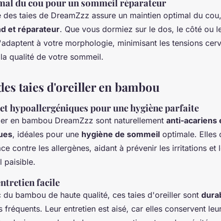
mal du cou pour un sommeil réparateur
é des taies de DreamZzz assure un maintien optimal du cou,
d et réparateur
. Que vous dormiez sur le dos, le côté ou l
 s'adaptent à votre morphologie, minimisant les tensions cerv
 la qualité de votre sommeil.
des taies d'oreiller en bambou
 et hypoallergéniques pour une hygiène parfaite
iller en bambou DreamZzz sont naturellement
anti-acariens 
ues
, idéales pour une
hygiène de sommeil
optimale. Elles 
ce contre les allergènes, aidant à prévenir les irritations et l
 paisible.
ntretien facile
 du bambou de haute qualité, ces taies d'oreiller sont
dura
 fréquents. Leur entretien est aisé, car elles conservent leu