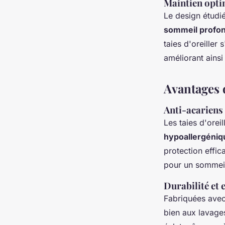
Maintien opti
Le design étudi
sommeil profon
taies d'oreiller
améliorant ainsi
Avantages 
Anti-acariens
Les taies d'ore
hypoallergéniq
protection effica
pour un sommeil
Durabilité et e
Fabriquées avec
bien aux lavages