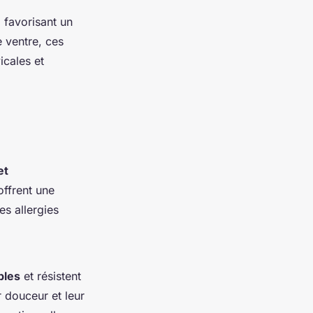
 favorisant un
e ventre, ces
icales et
et
offrent une
es allergies
bles
et résistent
r douceur et leur