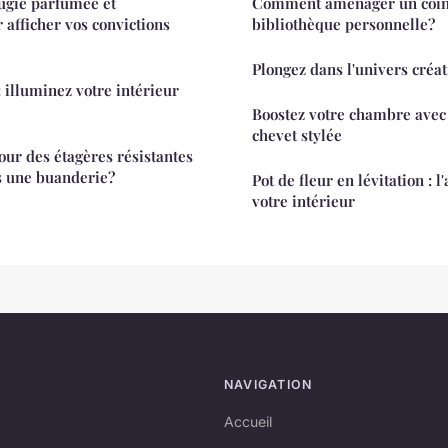
ugie parfumée et
Comment aménager un coin 
 afficher vos convictions
bibliothèque personnelle?
Plongez dans l'univers créat
: illuminez votre intérieur
Boostez votre chambre avec
chevet stylée
ur des étagères résistantes
s une buanderie?
Pot de fleur en lévitation : l
votre intérieur
NAVIGATION
Accueil