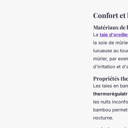
Juliette
•
11 juillet 2024
•
3 min de lecture
Confort et 
Matériaux de 
La
taie d'oreil
la soie de mûrie
luxueuse au tou
mûrier, par exem
d'irritation et d'
Propriétés th
Les taies en b
thermorégulatr
les nuits inconf
bambou permet ég
nocturne.