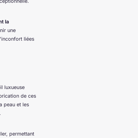
ceptionnelle.
t la
nir une
'inconfort liées
l luxueuse
brication de ces
a peau et les
.
ler, permettant