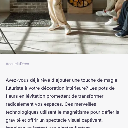
Accueil
›
Déco
DÉCO
Pot de fleur en lévitation : l'art
Avez-vous déjà rêvé d'ajouter une touche de magie
futuriste à votre décoration intérieure? Les pots de
futuriste pour votre intérieur
fleurs en lévitation promettent de transformer
radicalement vos espaces. Ces merveilles
Juliette
•
3 septembre 2024
•
4 min de lecture
technologiques utilisent le magnétisme pour défier la
gravité et offrir un spectacle visuel captivant.