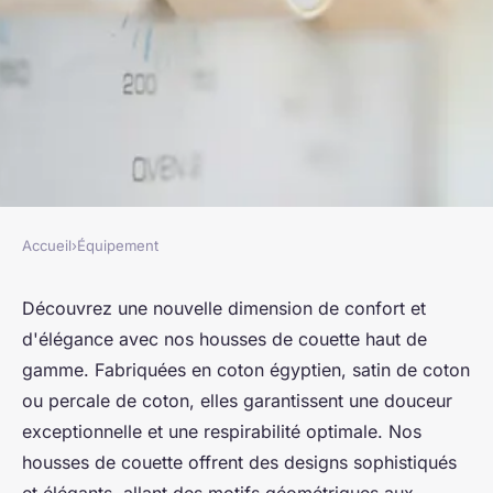
Accueil
›
Équipement
ÉQUIPEMENT
Découvrez l'élégance des
Découvrez une nouvelle dimension de confort et
d'élégance avec nos housses de couette haut de
housses de couette haut de
gamme. Fabriquées en coton égyptien, satin de coton
gamme
ou percale de coton, elles garantissent une douceur
exceptionnelle et une respirabilité optimale. Nos
Juliette
•
12 septembre 2024
•
3 min de lecture
housses de couette offrent des designs sophistiqués