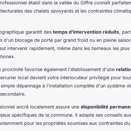
ofessionnel établi dans la vallée du Giffre connaît parfaite
hitecturales des chalets savoyards et les contraintes climati
ographique garantit des
temps d'intervention réduits
, par
s d'un blocage de porte par grand froid ou en pleine saison
 peut intervenir rapidement, même dans les hameaux les plu
thonex.
de proximité favorise également l'établissement d'une
relati
serrurier local devient votre interlocuteur privilégié pour to
 simple dépannage à l'installation complète d'un système d
 secondaire.
ssionnel ancré localement assure une
disponibilité permane
jeux spécifiques de la commune. Il adapte ses conseils aux
, notamment pour les propriétés soumises aux contraintes du