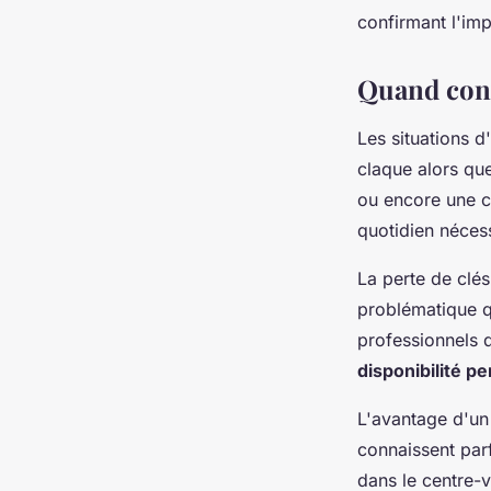
Juliette
•
7 février 2026
•
7 min de lecture
confirmant l'im
Quand cont
Les situations 
claque alors que
ou encore une cl
quotidien nécess
La perte de clé
problématique q
professionnels 
disponibilité 
L'avantage d'un 
connaissent parf
dans le centre-v