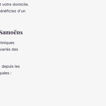
 votre domicile.
énéficiez d'un
e Samoëns
chniques
variés des
, depuis les
quées :