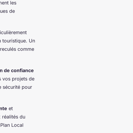
ment les
ques de
ticulièrement
 touristique. Un
s reculés comme
on de confiance
us vos projets de
e sécurité pour
nte
et
 réalités du
 Plan Local