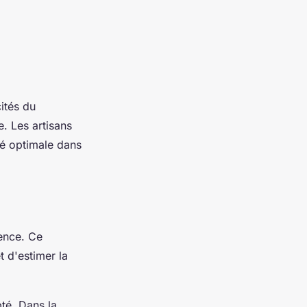
ités du
. Les artisans
té optimale dans
gence. Ce
t d'estimer la
pté. Dans la