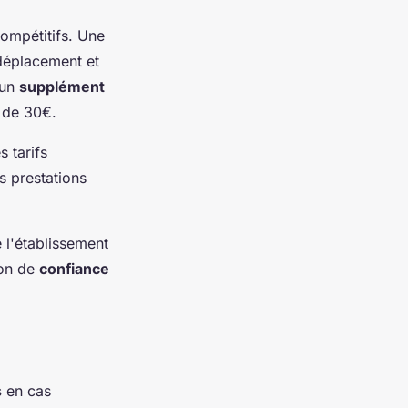
compétitifs. Une
 déplacement et
'un
supplément
n de 30€.
s tarifs
s prestations
e l'établissement
ion de
confiance
s
en cas