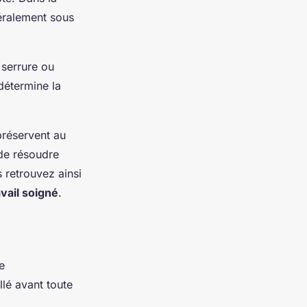
éralement sous
 serrure ou
détermine la
préservent au
 de résoudre
 retrouvez ainsi
avail soigné
.
e
llé avant toute