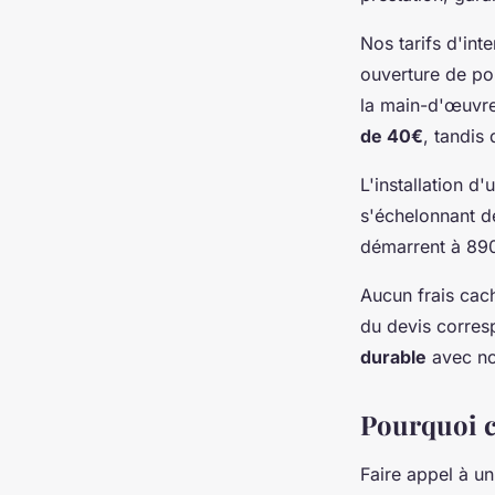
Nos tarifs d'int
ouverture de po
la main-d'œuvre.
de 40€
, tandis
L'installation d
s'échelonnant d
démarrent à 890
Aucun frais cach
du devis corres
durable
avec no
Pourquoi c
Faire appel à u