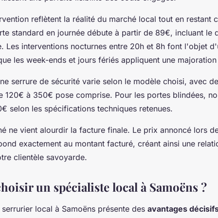
ervention reflètent la réalité du marché local tout en restant 
rte standard en journée débute à partir de 89€, incluant le
 Les interventions nocturnes entre 20h et 8h font l'objet d
 que les week-ends et jours fériés appliquent une majoratio
'une serrure de sécurité varie selon le modèle choisi, avec de
e 120€ à 350€ pose comprise. Pour les portes blindées, no
€ selon les spécifications techniques retenues.
é ne vient alourdir la facture finale. Le prix annoncé lors d
pond exactement au montant facturé, créant ainsi une relat
tre clientèle savoyarde.
hoisir un spécialiste local à Samoëns ?
n serrurier local à Samoëns présente des
avantages décisif