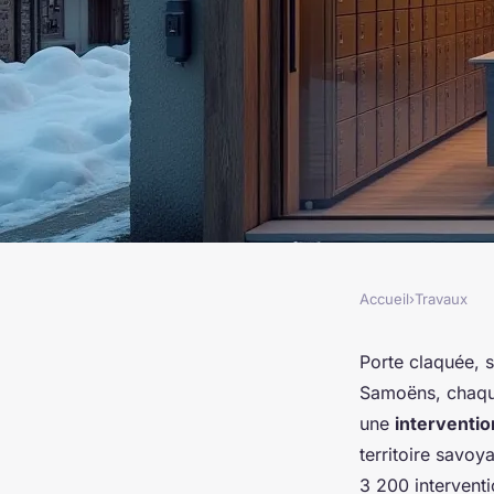
Accueil
›
Travaux
TRAVAUX
Serrurier à Samoëns 
Porte claquée, 
Samoëns, chaque
serrurerie 24h/24
une
interventi
territoire savo
3 200 intervent