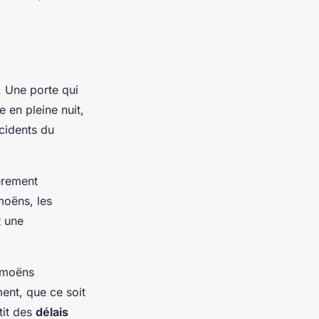
.
. Une porte qui
e en pleine nuit,
ncidents du
èrement
moëns, les
t une
Samoëns
ent, que ce soit
tit des
délais