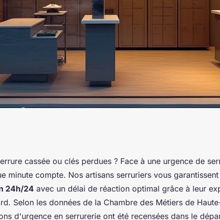
: vos solutions de
serrure cassée ou clés perdues ? Face à une urgence de serr
 minute compte. Nos artisans serruriers vous garantissent
on 24h/24
avec un délai de réaction optimal grâce à leur exp
yard. Selon les données de la Chambre des Métiers de Haute
ions d'urgence en serrurerie ont été recensées dans le dépa